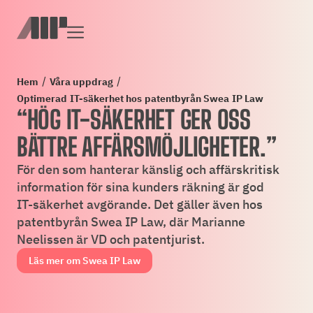
Till innehåll
/
/
Hem
Våra uppdrag
Optimerad IT-säkerhet hos patentbyrån Swea IP Law
“HÖG IT-SÄKERHET GER OSS
BÄTTRE AFFÄRSMÖJLIGHETER.”
För den som hanterar känslig och affärskritisk
information för sina kunders räkning är god
IT-säkerhet avgörande. Det gäller även hos
patentbyrån Swea IP Law, där Marianne
Neelissen är VD och patentjurist.
Läs mer om Swea IP Law